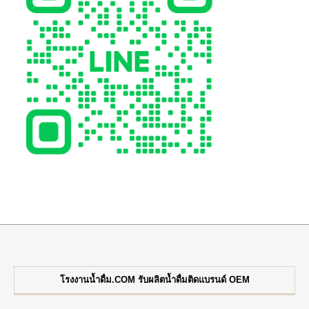
โรงงานน้ำดื่ม.COM รับผลิตน้ำดื่มติดแบรนด์ OEM