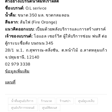
ตัวอย่างแบรนด์น้ำดื่มที่เราผลิต
ชื่อแบรนด์
: O.L serivce
น้ำดื่ม
: ขนาด 350 มล. ขวดกลมลอน
สีฉลาก
: ส้มไฟ (Fire Orange)
แนวคิดออกแบบ
: เปี่ยมด้วยพลังบริการและการสร้างสรรค์
เจ้าของแบรนด์:
โอแอล เซอร์วิส ผู้ให้บริการซ่อม พ่นสี ต่อ
ตู้กระบะชื่อดัง บนถนน 345
28/1 ม.1, ถ.สุพรรณ-ตลิ่งชัน, ต.หน้าไม้ อ.ลาดหลุมแก้ว
จ.ปทุมธานี, 12140
02 979 3338
ข้อมูลเพิ่มเติม
แผนที่
น้ำดื่มศูนย์บริการ
ร้านนวด
ร้านสปา
ศูนย์ดูแลเล็บ
ศูนย์บริการรถยนต์
ศูนย์ฟิตเนส