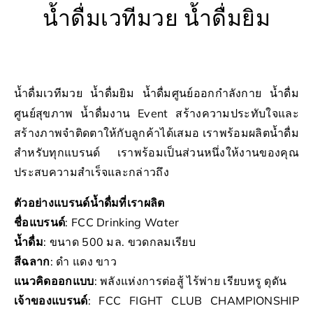
น้ำดื่มเวทีมวย น้ำดื่มยิม
น้ำดื่มเวทีมวย น้ำดื่มยิม น้ำดื่มศูนย์ออกกำลังกาย น้ำดื่ม
ศูนย์สุขภาพ น้ำดื่มงาน Event สร้างความประทับใจและ
สร้างภาพจำติดตาให้กับลูกค้าได้เสมอ เราพร้อมผลิตน้ำดื่ม
สำหรับทุกแบรนด์ เราพร้อมเป็นส่วนหนึ่งให้งานของคุณ
ประสบความสำเร็จและกล่าวถึง
ตัวอย่างแบรนด์น้ำดื่มที่เราผลิต
ชื่อแบรนด์
: FCC Drinking Water
น้ำดื่ม
: ขนาด 500 มล. ขวดกลมเรียบ
สีฉลาก
: ดำ แดง ขาว
แนวคิดออกแบบ
: พลังแห่งการต่อสู้ ไร้พ่าย เรียบหรู ดุดัน
เจ้าของแบรนด์
: FCC FIGHT CLUB CHAMPIONSHIP