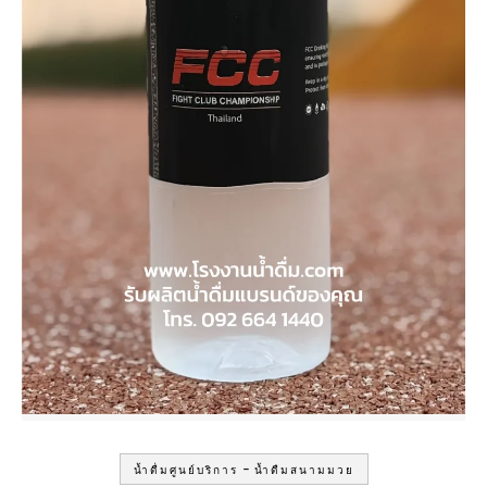
-
น้ำดื่มศูนย์บริการ
น้ำดืมสนามมวย