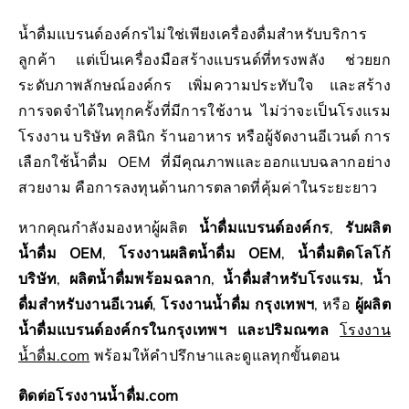
น้ำดื่มแบรนด์องค์กรไม่ใช่เพียงเครื่องดื่มสำหรับบริการ
ลูกค้า แต่เป็นเครื่องมือสร้างแบรนด์ที่ทรงพลัง ช่วยยก
ระดับภาพลักษณ์องค์กร เพิ่มความประทับใจ และสร้าง
การจดจำได้ในทุกครั้งที่มีการใช้งาน ไม่ว่าจะเป็นโรงแรม
โรงงาน บริษัท คลินิก ร้านอาหาร หรือผู้จัดงานอีเวนต์ การ
เลือกใช้น้ำดื่ม OEM ที่มีคุณภาพและออกแบบฉลากอย่าง
สวยงาม คือการลงทุนด้านการตลาดที่คุ้มค่าในระยะยาว
หากคุณกำลังมองหาผู้ผลิต
น้ำดื่มแบรนด์องค์กร
,
รับผลิต
น้ำดื่ม OEM
,
โรงงานผลิตน้ำดื่ม OEM
,
น้ำดื่มติดโลโก้
บริษัท
,
ผลิตน้ำดื่มพร้อมฉลาก
,
น้ำดื่มสำหรับโรงแรม
,
น้ำ
ดื่มสำหรับงานอีเวนต์
,
โรงงานน้ำดื่ม กรุงเทพฯ
, หรือ
ผู้ผลิต
น้ำดื่มแบรนด์องค์กรในกรุงเทพฯ และปริมณฑล
โรงงาน
น้ำดื่ม.com
พร้อมให้คำปรึกษาและดูแลทุกขั้นตอน
ติดต่อโรงงานน้ำดื่ม.com