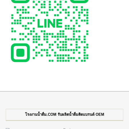
โรงงานน้ำดื่ม.COM รับผลิตน้ำดื่มติดแบรนด์ OEM