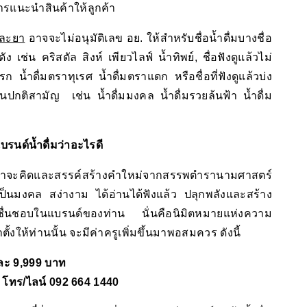
การแนะนำสินค้าให้ลูกค้า
ละยา
อาจจะไม่อนุมัติเลข อย. ให้สำหรับชื่อน้ำดื่มบางชื่อ
 เช่น คริสตัล สิงห์ เพียวไลฟ์ น้ำทิพย์, ชื่อฟังดูแล้วไม่
 น้ำดื่มตราทุเรศ น้ำดื่มตราแดก หรือชื่อที่ฟังดูแล้วบ่ง
ินปกติสามัญ เช่น น้ำดื่มมงคล น้ำดื่มรวยล้นฟ้า น้ำดื่ม
แบรนด์น้ำดื่มว่าอะไรดี
นได้ เราจะคิดและสรรค์สร้างคำใหม่จากสรรพตำรานามศาสตร์
ป็นเป็นมงคล สง่างาม ได้อ่านได้ฟังแล้ว ปลุกพลังและสร้าง
นชื่นชอบในแบรนด์ของท่าน นั่นคือนิมิตหมายแห่งความ
ตั้งให้ท่านนั้น จะมีค่าครูเพิ่มขึ้นมาพอสมควร ดังนี้
่อละ 9,999 บาท
้
โทร/ไลน์ 092 664 1440