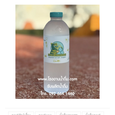
คาเฟ่สัตว์เลี้ยง
คาเฟ่แมว
น้ำดื่มกรุงเทพ
น้ำดื่มคาเฟ่