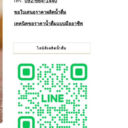
โทร.
092-664-1440
ขอใบเสนอราคาผลิตน้ำดื่ม
เทคนิคขอราคาน้ำดื่มแบบมืออาชีพ
ไลน์สั่งผลิตน้ำดื่ม