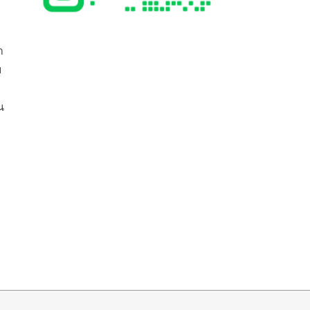
ำ
บ
น