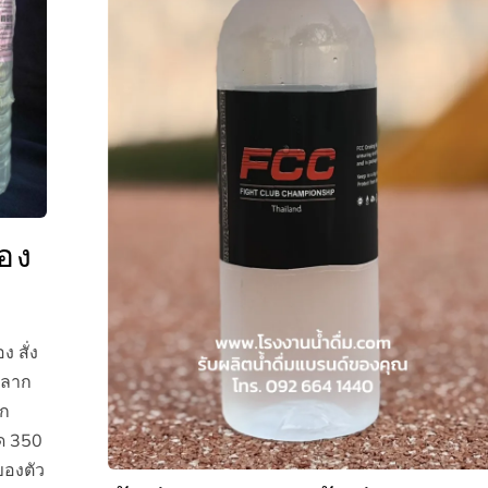
เอง
 สั่ง
ฉลาก
วก
าด 350
ของตัว