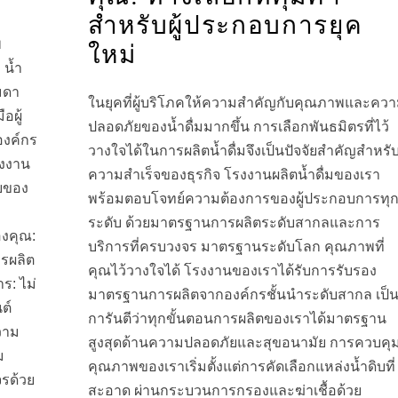
สำหรับผู้ประกอบการยุค
พ
ใหม่
 น้ำ
รมดา
ในยุคที่ผู้บริโภคให้ความสำคัญกับคุณภาพและคว
อผู้
ปลอดภัยของน้ำดื่มมากขึ้น การเลือกพันธมิตรที่ไว้
องค์กร
วางใจได้ในการผลิตน้ำดื่มจึงเป็นปัจจัยสำคัญสำหรั
รงงาน
ความสำเร็จของธุรกิจ โรงงานผลิตน้ำดื่มของเรา
ียของ
พร้อมตอบโจทย์ความต้องการของผู้ประกอบการทุ
ระดับ ด้วยมาตรฐานการผลิตระดับสากลและการ
งคุณ:
บริการที่ครบวงจร มาตรฐานระดับโลก คุณภาพที่
รผลิต
คุณไว้วางใจได้ โรงงานของเราได้รับการรับรอง
ร: ไม่
มาตรฐานการผลิตจากองค์กรชั้นนำระดับสากล เป็
ต์
การันตีว่าทุกขั้นตอนการผลิตของเราได้มาตรฐาน
วาม
สูงสุดด้านความปลอดภัยและสุขอนามัย การควบคุ
ม
คุณภาพของเราเริ่มตั้งแต่การคัดเลือกแหล่งน้ำดิบที่
รด้วย
สะอาด ผ่านกระบวนการกรองและฆ่าเชื้อด้วย