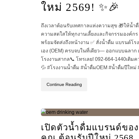
ใหม่ 2569! ✨🎉
ถึงเวลาต้อนรับเทศกาลแห่งความสุข 🎁ให้น้ำดื
ความสดใสให้ทุกงานเลี้ยงและกิจกรรมองค์กร 
พร้อมจัดส่งถึงหน้างาน ✅ สั่งน้ำดื่ม แบรนด์โ
เอง (OEM) ครบจบในที่เดียว— ออกแบบฉลาก ผ
โรงงานสากล📞 โทรเลย! 092-664-1440เติมคว
💦 #โรงงานน้ำดื่ม #น้ำดื่มOEM #น้ำดื่มปีใหม่ #
Continue Reading
เปิดตัวน้ำดื่มแบรนด์ของ
คุณ ต้อนรับปีใหม่ 2568