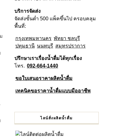
บริการจัดส่ง
จัดส่งขั้นต่ำ 500 แพ็คขึ้นไป ครอบคลุม
พื้นที่:
าม
กรุงเทพมหานคร
พัทยา ชลบุรี
ปทุมธานี
นนทบุรี
สมุทรปราการ
บ
ปรึกษาเราเรื่องน้ำดื่มได้ทุกเรื่อง
โทร.
092-664-1440
ก
ขอใบเสนอราคาผลิตน้ำดื่ม
เทคนิคขอราคาน้ำดื่มแบบมืออาชีพ
น
ไลน์สั่งผลิตน้ำดื่ม
ม