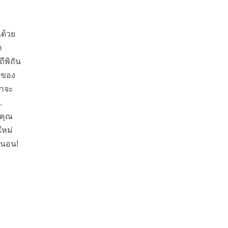
ณด้วย
ำ
ีพิถัน
ยของ
่าจะ
.
กคุณ
ใหม่
น่นอน!