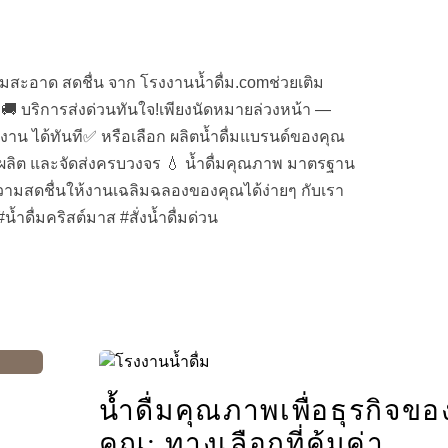
่มสะอาด สดชื่น จาก โรงงานน้ำดื่ม.comช่วยเติม
 บริการส่งด่วนทันใจ!เพียงนัดหมายล่วงหน้า —
รงงาน ได้ทันที✅ หรือเลือก ผลิตน้ำดื่มแบรนด์ของคุณ
ลิต และจัดส่งครบวงจร 💧 น้ำดื่มคุณภาพ มาตรฐาน
ามสดชื่นให้งานเฉลิมฉลองของคุณได้ง่ายๆ กับเรา
น้ำดื่มคริสต์มาส #สั่งน้ำดื่มด่วน
น้ำดื่มคุณภาพเพื่อธุรกิจขอ
คุณ: ทางเลือกที่คุ้มค่า