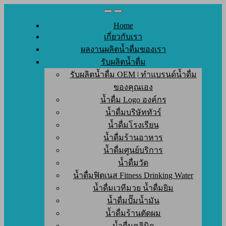
Skip
to
Home
content
เกี่ยวกับเรา
ผลงานผลิตน้ำดื่มของเรา
รับผลิตน้ำดื่ม
รับผลิตน้ำดื่ม OEM | ทำแบรนด์น้ำดื่ม
ของคุณเอง
น้ำดื่ม Logo องค์กร
น้ำดื่มบริษัททัวร์
น้ำดื่มโรงเรียน
น้ำดื่มร้านอาหาร
น้ำดื่มศูนย์บริการ
น้ำดื่มวัด
น้ำดื่มฟิตเนส Fitness Drinking Water
น้ำดื่มเวทีมวย น้ำดื่มยิม
น้ำดื่มปั๊มน้ำมัน
น้ำดื่มร้านตัดผม
น้ำดื่มคลินิก