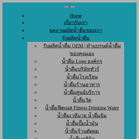
Skip
to
Home
content
เกี่ยวกับเรา
ผลงานผลิตน้ำดื่มของเรา
รับผลิตน้ำดื่ม
รับผลิตน้ำดื่ม OEM | ทำแบรนด์น้ำดื่ม
ของคุณเอง
น้ำดื่ม Logo องค์กร
น้ำดื่มบริษัททัวร์
น้ำดื่มโรงเรียน
น้ำดื่มร้านอาหาร
น้ำดื่มศูนย์บริการ
น้ำดื่มวัด
น้ำดื่มฟิตเนส Fitness Drinking Water
น้ำดื่มเวทีมวย น้ำดื่มยิม
น้ำดื่มปั๊มน้ำมัน
น้ำดื่มร้านตัดผม
น้ำดื่มคลินิก