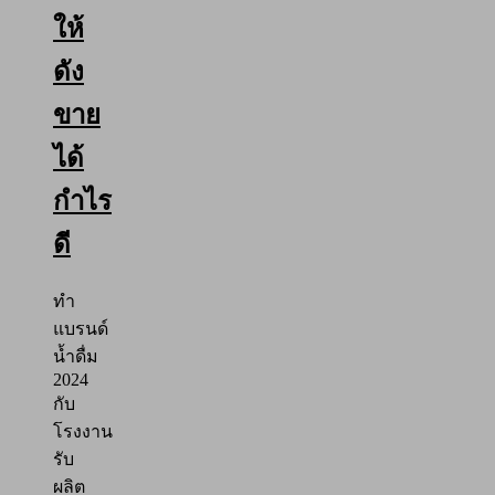
ให้
ดัง
ขาย
ได้
กำไร
ดี
ทำ
แบรนด์
น้ำดื่ม
2024
กับ
โรงงาน
รับ
ผลิต