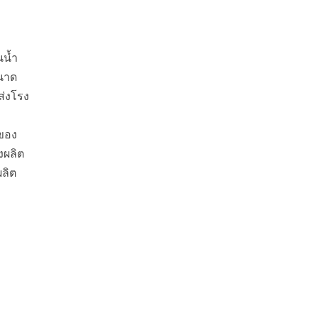
นน้ำ
ขนาด
ส่งโรง
าของ
งผลิต
ผลิต