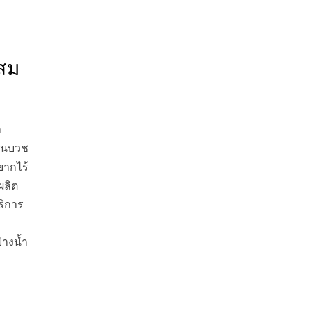
สม
า
านบวช
ยากไร้
ผลิต
ริการ
่างน้ำ