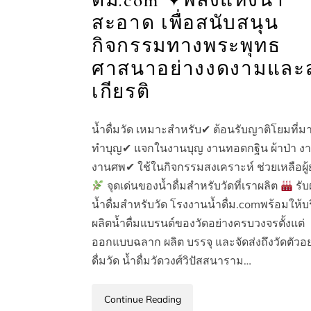
ดื่ม.com ✦พลังแห่งน้ำ
สะอาด เพื่อสนับสนุน
กิจกรรมทางพระพุทธ
ศาสนาอย่างงดงามและ
เกียรติ
น้ำดื่มวัด เหมาะสำหรับ✔ ต้อนรับญาติโยมที่ม
ทำบุญ✔ แจกในงานบุญ งานทอดกฐิน ผ้าป่า ง
งานศพ✔ ใช้ในกิจกรรมสงเคราะห์ ช่วยเหลือผู้
จุดเด่นของน้ำดื่มสำหรับวัดที่เราผลิต
รับ
น้ำดื่มสำหรับวัด โรงงานน้ำดื่ม.comพร้อมให้บ
ผลิตน้ำดื่มแบรนด์ของวัดอย่างครบวงจรตั้งแต่
ออกแบบฉลาก ผลิต บรรจุ และจัดส่งถึงวัดตัวอย
ดื่มวัด น้ำดื่มวัดวงศ์วิปัสสนาราม…
Continue Reading