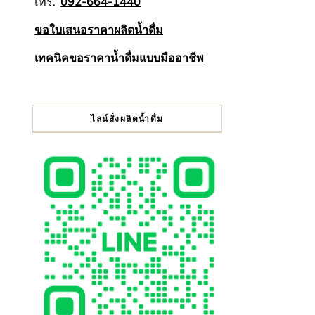
โทร.
092-664-1440
ขอใบเสนอราคาผลิตน้ำดื่ม
เทคนิคขอราคาน้ำดื่มแบบมืออาชีพ
ไลน์สั่งผลิตน้ำดื่ม