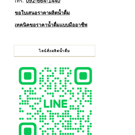
โทร.
092-664-1440
ขอใบเสนอราคาผลิตน้ำดื่ม
เทคนิคขอราคาน้ำดื่มแบบมืออาชีพ
ไลน์สั่งผลิตน้ำดื่ม