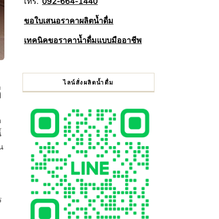
โทร.
092-664-1440
ขอใบเสนอราคาผลิตน้ำดื่ม
เทคนิคขอราคาน้ำดื่มแบบมืออาชีพ
ไลน์สั่งผลิตน้ำดื่ม
ี
ด
้
น
ร