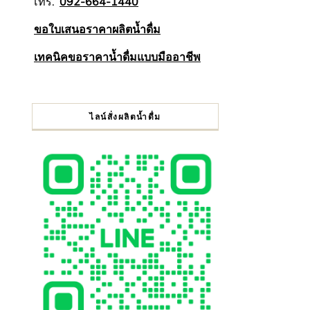
โทร.
092-664-1440
ขอใบเสนอราคาผลิตน้ำดื่ม
เทคนิคขอราคาน้ำดื่มแบบมืออาชีพ
ไลน์สั่งผลิตน้ำดื่ม