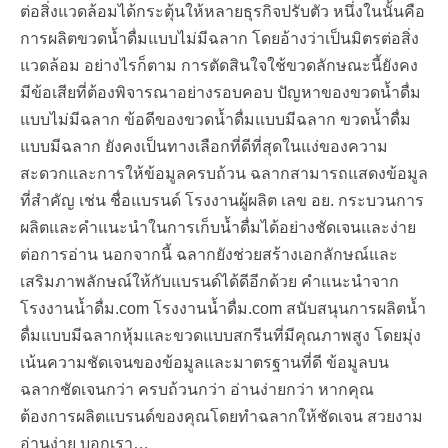
ต่อสิ่งแวดล้อมได้กระตุ้นให้หลายธุรกิจปรับตัว หนึ่งในนั้นคือ
การผลิตขวดน้ำดื่มแบบไม่มีฉลาก โดยอ้างว่าเป็นมิตรต่อสิ่ง
แวดล้อม อย่างไรก็ตาม การตัดสินใจใช้ขวดลักษณะนี้ยังคง
มีข้อเสียที่ต้องพิจารณาอย่างรอบคอบ ปัญหาของขวดน้ำดื่ม
แบบไม่มีฉลาก ข้อดีของขวดน้ำดื่มแบบมีฉลาก ขวดน้ำดื่ม
แบบมีฉลาก ยังคงเป็นทางเลือกที่ดีที่สุดในแง่ของความ
สะดวกและการให้ข้อมูลครบถ้วน ฉลากสามารถแสดงข้อมูล
ที่สำคัญ เช่น ชื่อแบรนด์ โรงงานผู้ผลิต เลข อย. กระบวนการ
ผลิตและคำแนะนำในการเก็บน้ำดื่มได้อย่างชัดเจนและง่าย
ต่อการอ่าน นอกจากนี้ ฉลากยังช่วยสร้างเอกลักษณ์และ
เสริมภาพลักษณ์ให้กับแบรนด์ได้ดีอีกด้วย คำแนะนำจาก
โรงงานน้ำดื่ม.com โรงงานน้ำดื่ม.com สนับสนุนการผลิตน้ำ
ดื่มแบบมีฉลากหุ้มและขวดแบบสกรีนที่มีคุณภาพสูง โดยมุ่ง
เน้นความชัดเจนของข้อมูลและมาตรฐานที่ดี ข้อมูลบน
ฉลากชัดเจนกว่า ครบถ้วนกว่า อ่านง่ายกว่า หากคุณ
ต้องการผลิตแบรนด์ของคุณโดยทำฉลากให้ชัดเจน สวยงาม
อ่านง่าย บอกเรา…