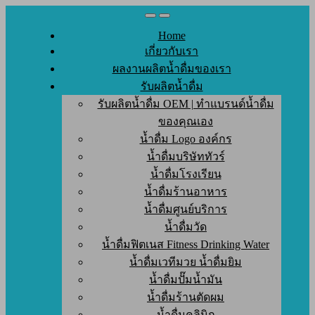
Skip
to
Home
content
เกี่ยวกับเรา
ผลงานผลิตน้ำดื่มของเรา
รับผลิตน้ำดื่ม
รับผลิตน้ำดื่ม OEM | ทำแบรนด์น้ำดื่ม
ของคุณเอง
น้ำดื่ม Logo องค์กร
น้ำดื่มบริษัททัวร์
น้ำดื่มโรงเรียน
น้ำดื่มร้านอาหาร
น้ำดื่มศูนย์บริการ
น้ำดื่มวัด
น้ำดื่มฟิตเนส Fitness Drinking Water
น้ำดื่มเวทีมวย น้ำดื่มยิม
น้ำดื่มปั๊มน้ำมัน
น้ำดื่มร้านตัดผม
น้ำดื่มคลินิก