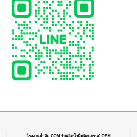
โรงงานน้ำดื่ม.COM รับผลิตน้ำดื่มติดแบรนด์ OEM