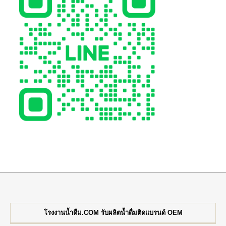
โรงงานน้ำดื่ม.COM รับผลิตน้ำดื่มติดแบรนด์ OEM