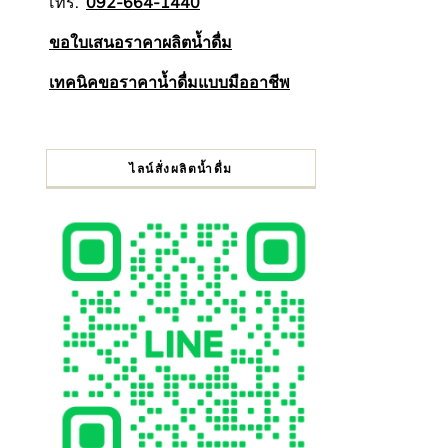
โทร.
092-664-1440
ขอใบเสนอราคาผลิตน้ำดื่ม
เทคนิคขอราคาน้ำดื่มแบบมืออาชีพ
ไลน์สั่งผลิตน้ำดื่ม