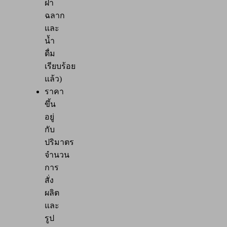
ฝา
ฉลาก
และ
น้ำ
ดื่ม
เรียบร้อย
แล้ว)
ราคา
ขึ้น
อยู่
กับ
ปริมาตร
จำนวน
การ
สั่ง
ผลิต
และ
รูป