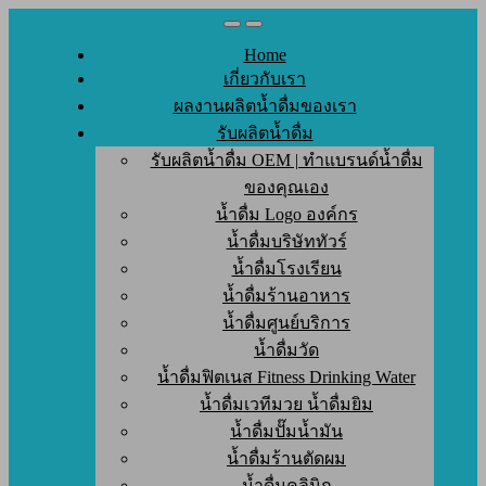
Skip
to
Home
content
เกี่ยวกับเรา
ผลงานผลิตน้ำดื่มของเรา
รับผลิตน้ำดื่ม
รับผลิตน้ำดื่ม OEM | ทำแบรนด์น้ำดื่ม
ของคุณเอง
น้ำดื่ม Logo องค์กร
น้ำดื่มบริษัททัวร์
น้ำดื่มโรงเรียน
น้ำดื่มร้านอาหาร
น้ำดื่มศูนย์บริการ
น้ำดื่มวัด
น้ำดื่มฟิตเนส Fitness Drinking Water
น้ำดื่มเวทีมวย น้ำดื่มยิม
น้ำดื่มปั๊มน้ำมัน
น้ำดื่มร้านตัดผม
น้ำดื่มคลินิก