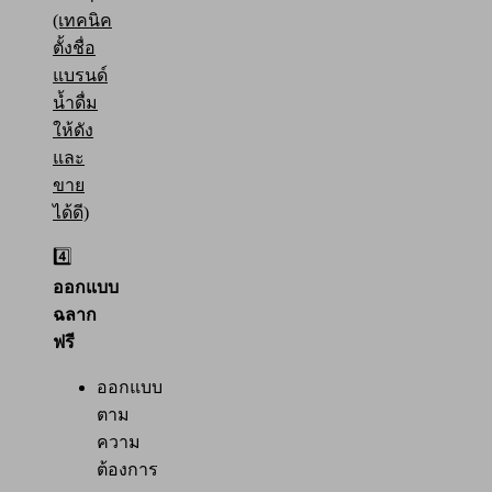
(เทคนิค
ตั้งชื่อ
แบรนด์
น้ำดื่ม
ให้ดัง
และ
ขาย
ได้ดี)
4️⃣
ออกแบบ
ฉลาก
ฟรี
ออกแบบ
ตาม
ความ
ต้องการ