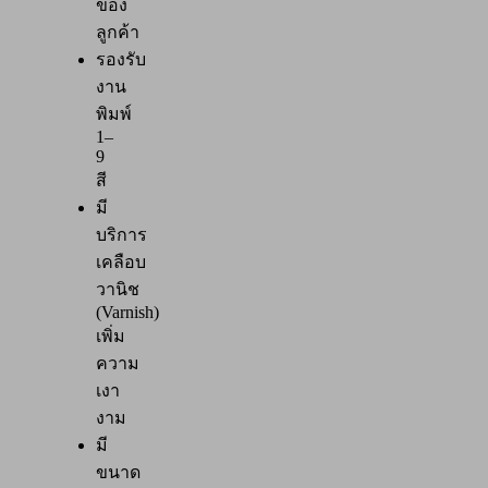
ของ
ลูกค้า
รองรับ
งาน
พิมพ์
1–
9
สี
มี
บริการ
เคลือบ
วานิช
(Varnish)
เพิ่ม
ความ
เงา
งาม
มี
ขนาด