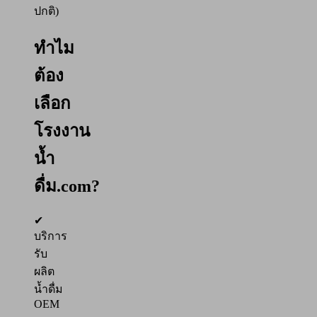
ปกติ)
ทำไม
ต้อง
เลือก
โรงงาน
น้ำ
ดื่ม.com?
✔
บริการ
รับ
ผลิต
น้ำดื่ม
OEM